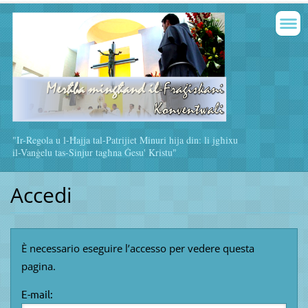
"Ir-Regola u l-Ħajja tal-Patrijiet Minuri hija din: li jgħixu
il-Vanġelu tas-Sinjur tagħna Ġesu' Kristu"
Accedi
È necessario eseguire lʼaccesso per vedere questa
pagina.
E-mail: