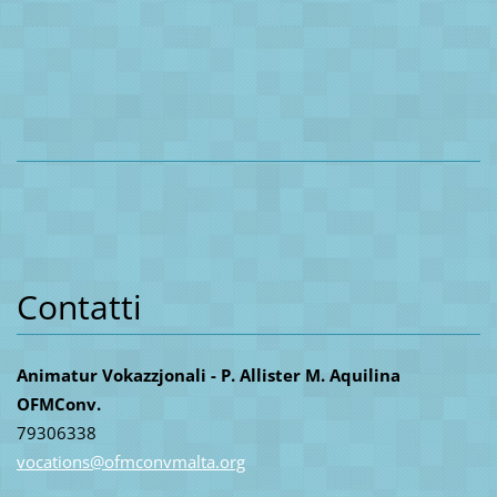
Contatti
Animatur Vokazzjonali - P. Allister M. Aquilina
OFMConv.
79306338
vocation
s@ofmcon
vmalta.o
rg