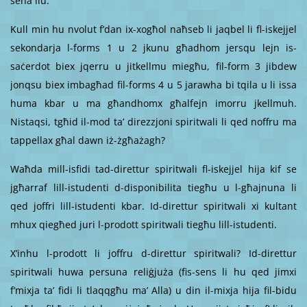
sena ilu.
Kull min hu nvolut f’dan ix-xogħol naħseb li jaqbel li fl-iskejjel
sekondarja l-forms 1 u 2 jkunu għadhom jersqu lejn is-
saċerdot biex jqerru u jitkellmu miegħu, fil-form 3 jibdew
jonqsu biex imbagħad fil-forms 4 u 5 jarawha bi tqila u li issa
huma kbar u ma għandhomx għalfejn imorru jkellmuh.
Nistaqsi, tgħid il-mod ta’ direzzjoni spiritwali li qed noffru ma
tappellax għal dawn iż-żgħażagh?
Waħda mill-isfidi tad-direttur spiritwali fl-iskejjel hija kif se
jgħarraf lill-istudenti d-disponibilita tiegħu u l-għajnuna li
qed joffri lill-istudenti kbar. Id-direttur spiritwali xi kultant
mhux qiegħed juri l-prodott spiritwali tiegħu lill-istudenti.
X’inhu l-prodott li joffru d-direttur spiritwali? Id-direttur
spiritwali huwa persuna reliġjuża (fis-sens li hu qed jimxi
f’mixja ta’ fidi li tlaqqgħu ma’ Alla) u din il-mixja hija fil-bidu