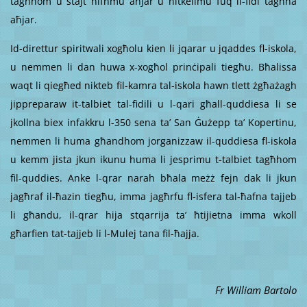
tagħhom u stajt nifhmu aħjar u nitkellmu fuq il-fidi tagħna
aħjar.
Id-direttur spiritwali xogħolu kien li jqarar u jqaddes fl-iskola,
u nemmen li dan huwa x-xogħol prinċipali tiegħu. Bħalissa
waqt li qiegħed nikteb fil-kamra tal-iskola hawn tlett żgħażagh
jippreparaw it-talbiet tal-fidili u l-qari għall-quddiesa li se
jkollna biex infakkru l-350 sena ta’ San Ġużepp ta’ Kopertinu,
nemmen li huma għandhom jorganizzaw il-quddiesa fl-iskola
u kemm jista jkun ikunu huma li jesprimu t-talbiet tagħhom
fil-quddies. Anke l-qrar narah bħala meżż fejn dak li jkun
jagħraf il-ħazin tiegħu, imma jagħrfu fl-isfera tal-ħafna tajjeb
li għandu, il-qrar hija stqarrija ta’ ħtijietna imma wkoll
għarfien tat-tajjeb li l-Mulej tana fil-ħajja.
Fr William Bartolo