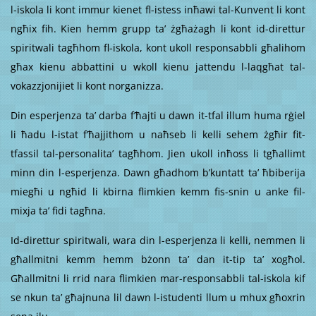
l-iskola li kont immur kienet fl-istess inħawi tal-Kunvent li kont
ngħix fih. Kien hemm grupp ta’ żgħażagh li kont id-direttur
spiritwali tagħhom fl-iskola, kont ukoll responsabbli għalihom
għax kienu abbattini u wkoll kienu jattendu l-laqgħat tal-
vokazzjonijiet li kont norganizza.
Din esperjenza ta’ darba f’ħajti u dawn it-tfal illum huma rġiel
li ħadu l-istat f’ħajjithom u naħseb li kelli sehem żgħir fit-
tfassil tal-personalita’ tagħhom. Jien ukoll inħoss li tgħallimt
minn din l-esperjenza. Dawn għadhom b’kuntatt ta’ ħbiberija
miegħi u ngħid li kbirna flimkien kemm fis-snin u anke fil-
mixja ta’ fidi tagħna.
Id-direttur spiritwali, wara din l-esperjenza li kelli, nemmen li
għallmitni kemm hemm bżonn ta’ dan it-tip ta’ xogħol.
Għallmitni li rrid nara flimkien mar-responsabbli tal-iskola kif
se nkun ta’ għajnuna lil dawn l-istudenti llum u mhux għoxrin