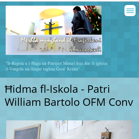
"Ir-Regola u l-Ħajja tal-Patrijiet Minuri hija din: li jgħixu
il-Vanġelu tas-Sinjur tagħna Ġesu' Kristu"
Ħidma fl-Iskola - Patri
William Bartolo OFM Conv