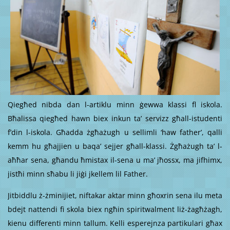
Qiegħed nibda dan l-artiklu minn ġewwa klassi fl iskola.
Bħalissa qiegħed hawn biex inkun ta’ servizz għall-istudenti
f’din l-iskola. Għadda żgħażugh u sellimli ‘haw father’, qalli
kemm hu għajjien u baqa’ sejjer għall-klassi. Żgħażugh ta’ l-
aħħar sena, għandu ħmistax il-sena u ma’ jħossx, ma jifhimx,
jistħi minn sħabu li jiġi jkellem lil Father.
Jitbiddlu ż-żminijiet, niftakar aktar minn għoxrin sena ilu meta
bdejt nattendi fi skola biex ngħin spiritwalment liż-żagħżagh,
kienu differenti minn tallum. Kelli esperejnza partikulari għax