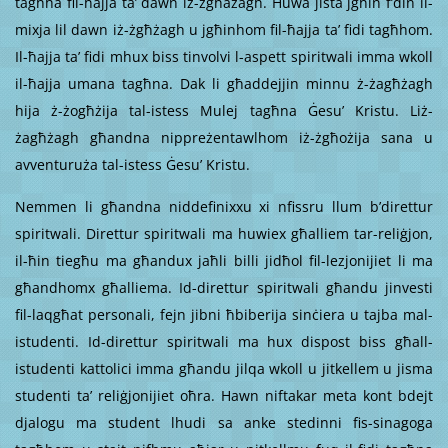
tagħha fil-ħajja ta’ dawn iż-żgħażagh. Huwa jista jgħin f’din il-
mixja lil dawn iż-żgħżagh u jgħinhom fil-ħajja ta’ fidi tagħhom.
Il-ħajja ta’ fidi mhux biss tinvolvi l-aspett spiritwali imma wkoll
il-ħajja umana tagħna. Dak li għaddejjin minnu ż-żagħżagh
hija ż-żogħżija tal-istess Mulej tagħna Ġesu’ Kristu. Liż-
żagħżagh għandna nippreżentawlhom iż-żgħożija sana u
avventuruża tal-istess Ġesu’ Kristu.
Nemmen li għandna niddefinixxu xi nfissru llum b’direttur
spiritwali. Direttur spiritwali ma huwiex għalliem tar-reliġjon,
il-ħin tiegħu ma għandux jaħli billi jidħol fil-lezjonijiet li ma
għandhomx għalliema. Id-direttur spiritwali għandu jinvesti
fil-laqgħat personali, fejn jibni ħbiberija sinċiera u tajba mal-
istudenti. Id-direttur spiritwali ma hux dispost biss għall-
istudenti kattolici imma għandu jilqa wkoll u jitkellem u jisma
studenti ta’ reliġjonijiet oħra. Hawn niftakar meta kont bdejt
djalogu ma student lhudi sa anke stedinni fis-sinagoga