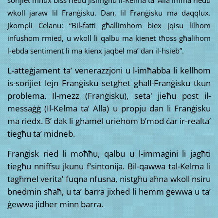
sorijiet mhux biss riedu jisimgħu il-Kelma ta’ Alla imma riedu
wkoll jaraw lil Franġisku. Dan, lil Franġisku ma daqqlux.
Jkompli Ċelanu: “Bil-fatti għallimhom biex jqisu lilhom
infushom rmied, u wkoll li qalbu ma kienet tħoss għalihom
l-ebda sentiment li ma kienx jaqbel ma’ dan il-ħsieb”.
L-atteġjament ta’ venerazzjoni u l-imħabba li kellhom
is-sorijiet lejn Franġisku setgħet għall-Franġisku tkun
problema. Il-mezz (Franġisku), seta' jieħu post il-
messaġġ (Il-Kelma ta’ Alla) u propju dan li Franġisku
ma riedx. B’ dak li għamel uriehom b’mod ċar ir-realta’
tiegħu ta’ midneb.
Franġisk ried li moħħu, qalbu u l-immaġini li jagħti
tiegħu nniffsu jkunu f’sintonija. Bil-qawwa tal-Kelma li
tagħmel verita’ fuqna nfusna, nistgħu aħna wkoll nsiru
bnedmin sħaħ, u ta’ barra jixhed li hemm ġewwa u ta’
ġewwa jidher minn barra.