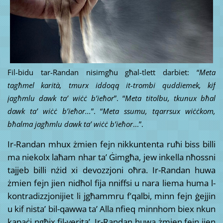
Fil-bidu tar-Randan nisimgħu għal-tlett darbiet: “
Meta
tagħmel karità, tmurx iddoqq it-trombi quddiemek, kif
jagħmlu dawk ta’ wiċċ b’ieħor
”. “
M
eta titolbu, tkunux bħal
dawk ta’ wiċċ b’ieħor
...
”. “
Meta ssumu, tqarrsux wiċċkom,
bħalma jagħmlu dawk ta’ wiċċ b’ieħor
...”.
Ir-Randan mhux żmien fejn nikkuntenta ruħi biss billi
ma niekolx laħam nhar ta’ Ġimgħa, jew inkella nħossni
tajjeb billi nżid xi devozzjoni oħra. Ir-Randan huwa
żmien fejn jien nidħol fija nniffsi u nara liema huma l-
kontradizzjonijiet li jgħammru f’qalbi, minn fejn ġejjin
u kif nista’ bil-qawwa ta’ Alla nfieq minnhom biex nkun
kapaċi ngħix fil-verita’. Ir-Randan huwa żmien fejn jien