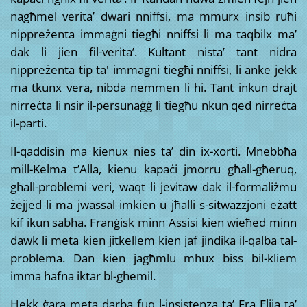
nagħmel verita’ dwari nniffsi, ma mmurx insib ruħi
nippreżenta immaġni tiegħi nniffsi li ma taqbilx ma’
dak li jien fil-verita’. Kultant nista’ tant nidra
nippreżenta tip ta' immaġni tiegħi nniffsi, li anke jekk
ma tkunx vera, nibda nemmen li hi. Tant inkun drajt
nirreċta li nsir il-persunaġġ li tiegħu nkun qed nirreċta
il-parti.
Il-qaddisin ma kienux nies ta’ din ix-xorti. Mnebbħa
mill-Kelma t’Alla, kienu kapaċi jmorru għall-għeruq,
għall-problemi veri, waqt li jevitaw dak il-formaliżmu
żejjed li ma jwassal imkien u jħalli s-sitwazzjoni eżatt
kif ikun sabha. Franġisk minn Assisi kien wieħed minn
dawk li meta kien jitkellem kien jaf jindika il-qalba tal-
problema. Dan kien jagħmlu mhux biss bil-kliem
imma ħafna iktar bl-għemil.
Hekk ġara meta darba fuq l-insistenza ta’ Fra Elija ta’