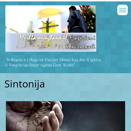
"Ir-Regola u l-Ħajja tal-Patrijiet Minuri hija din: li jgħixu
il-Vanġelu tas-Sinjur tagħna Ġesu' Kristu"
Sintonija