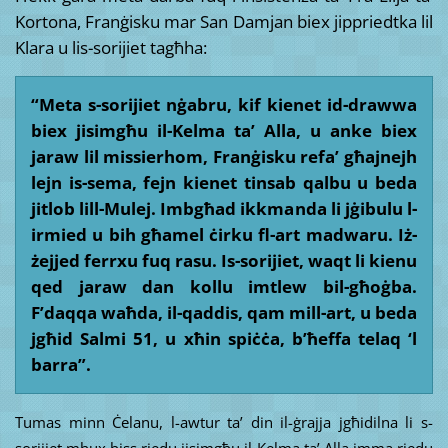
Kortona, Franġisku mar San Damjan biex jippriedtka lil
Klara u lis-sorijiet tagħha:
“Meta s-sorijiet nġabru, kif kienet id-drawwa
biex jisimgħu il-Kelma ta’ Alla, u anke biex
jaraw lil missierhom, Franġisku refa’ għajnejh
lejn is-sema, fejn kienet tinsab qalbu u beda
jitlob lill-Mulej. Imbgħad ikkmanda li jġibulu l-
irmied u bih għamel ċirku fl-art madwaru. Iż-
żejjed ferrxu fuq rasu. Is-sorijiet, waqt li kienu
qed jaraw dan kollu imtlew bil-għoġba.
F’daqqa waħda, il-qaddis, qam mill-art, u beda
jgħid Salmi 51, u xħin spiċċa, b’ħeffa telaq ‘l
barra”.
Tumas minn Ċelanu, l-awtur ta’ din il-ġrajja jgħidilna li s-